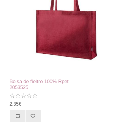
Bolsa de fieltro 100% Rpet
2053525
2,35€