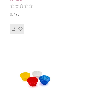
605496
0,77€