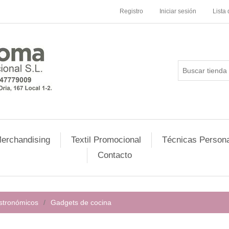
Registro
Iniciar sesión
Lista
erchandising
Textil Promocional
Técnicas Persona
Contacto
stronómicos
/
Gadgets de cocina