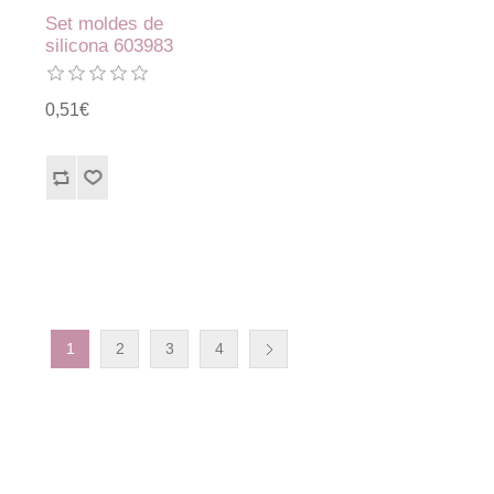
Set moldes de
silicona 603983
0,51€
1
2
3
4