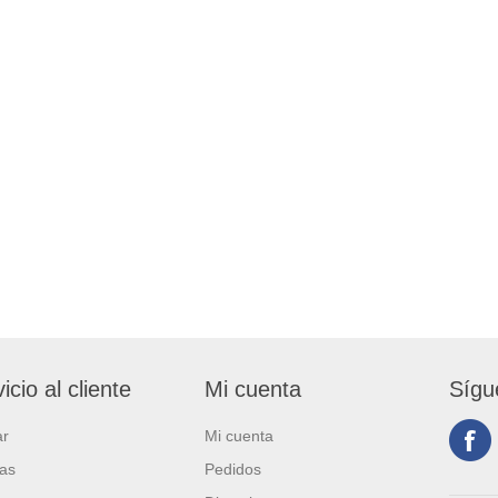
icio al cliente
Mi cuenta
Sígu
ar
Mi cuenta
ias
Pedidos