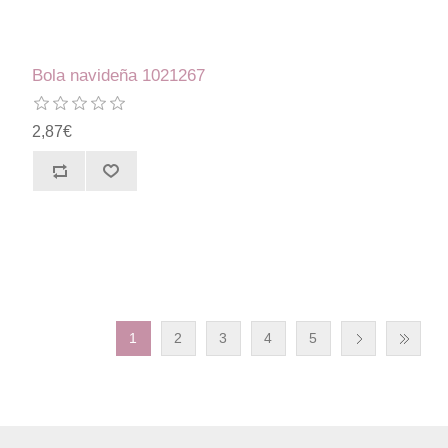
Bola navideña 1021267
2,87€
1
2
3
4
5