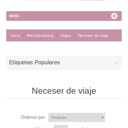
MENÚ
Inicio
/
Merchandising
/
Viajes
/
Neceser de viaje
Etiquetas Populares
Neceser de viaje
Ordenar por