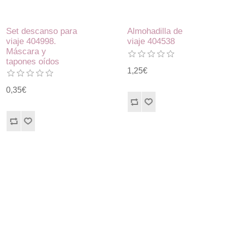
Set descanso para
Almohadilla de
viaje 404998.
viaje 404538
Máscara y
tapones oídos
1,25€
0,35€