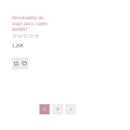
Almohadilla de
viaje para cuello
404997
1,20€
1
2