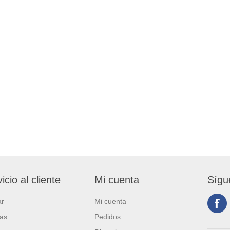
icio al cliente
Mi cuenta
Sígu
ar
Mi cuenta
ias
Pedidos