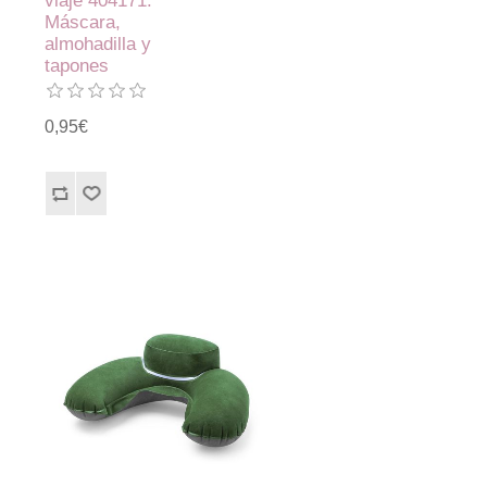
viaje 404171.
Máscara,
almohadilla y
tapones
0,95€