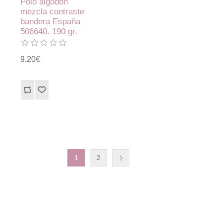
Polo algodón
mezcla contraste
bandera España
506640. 190 gr.
9,20€
1
2