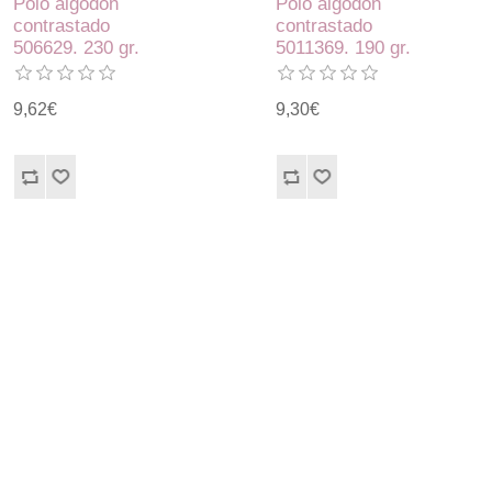
Polo algodón
Polo algodón
contrastado
contrastado
506629. 230 gr.
5011369. 190 gr.
9,62€
9,30€