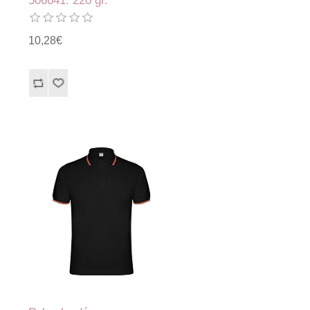
506641. 220 gr.
10,28€